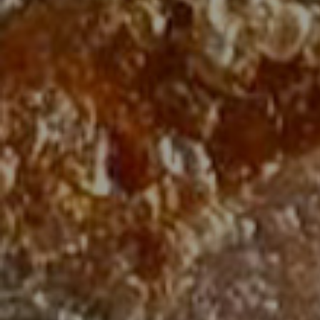
「dessert pl
四季を感