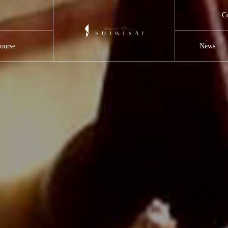
C
ourse
News