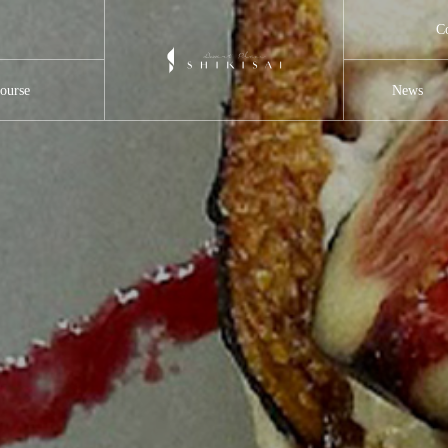
C
ourse
News