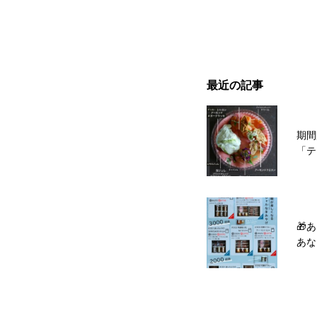
最近の記事
期間
「テ
🎁
あな
を届