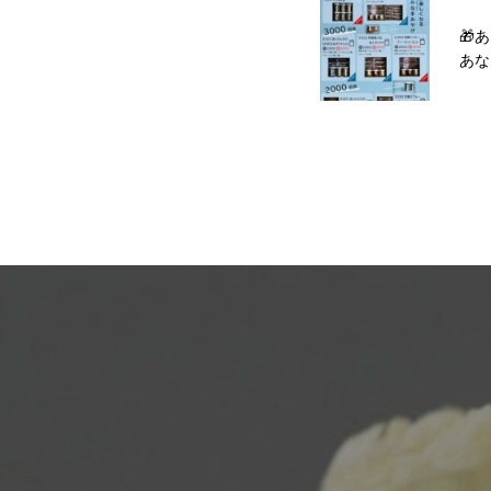
🎁
あな
を届