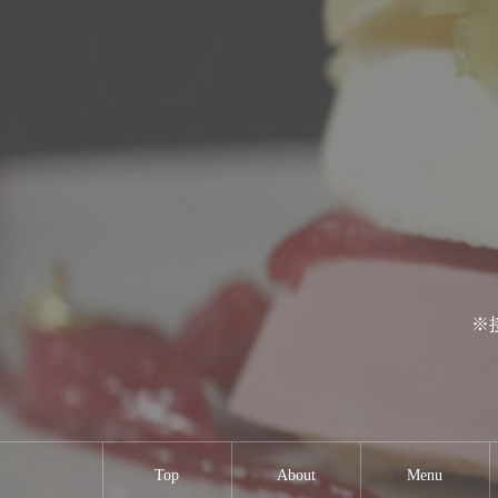
※
Top
About
Menu