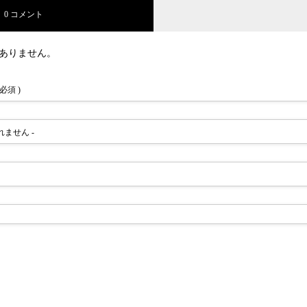
0 コメント
ありません。
 必須 )
されません -