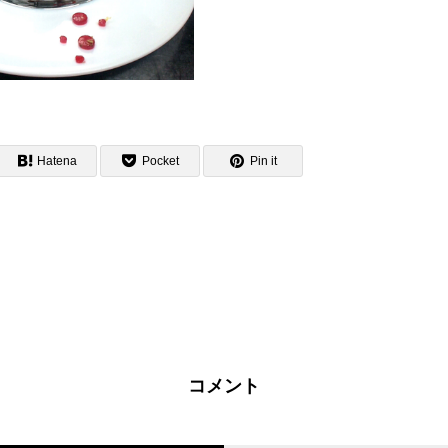
Hatena
Pocket
Pin it
コメント